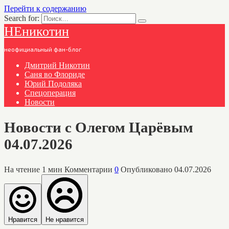
Перейти к содержанию
Search for:
НЕникотин
неофициальный фан-блог
Дмитрий Никотин
Саня во Флориде
Юрий Подоляка
Спецоперация
Новости
Новости с Олегом Царёвым
04.07.2026
На чтение
1 мин
Комментарии
0
Опубликовано
04.07.2026
Нравится
Не нравится