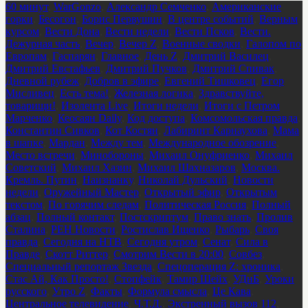
60 минут
,
WarGonzo
,
Александр Семченко
,
Американские
горки
,
Бесогон
,
Борис Первушин
,
В центре событий
,
Верным
курсом
,
Вести Дона
,
Вести недели
,
Вести Псков
,
Вести.
Дежурная часть
,
Вечер
,
Вечер Z
,
Военные сводки
,
Галопом по
Европам
,
Гаспарян
,
Главное
,
День Z
,
Дмитрий Василец
,
Дмитрий Евстафьев
,
Дмитрий Пучков
,
Дмитрий Спивак
,
Дневной рубеж
,
Добров в эфире
,
Евгений Тишковец
,
Егор
Мисливец
,
Есть тема!
,
Железная логика
,
Здравствуйте,
товарищи!
,
Изолента Live
,
Итоги недели
,
Итоги с Петром
Марченко
,
Кеосаян Daily
,
Код доступа
,
Комсомольская правда
,
Константин Сивков
,
Кот Костян
,
Лабиринт Карнаухова
,
Мама
в шапке
,
Мардан
,
Между тем
,
Международное обозрение
,
Место встречи
,
Минобороны
,
Михаил Онуфриенко
,
Михаил
Советский
,
Михаил Хазин
,
Михаил Шахназаров
,
Москва.
Кремль. Путин
,
Наизнанку
,
Николай Дульский
,
Новости
недели
,
Оружейный Мастер
,
Открытый эфир
,
Открытым
текстом
,
По горячим следам
,
Политическая Россия
,
Полный
абзац
,
Полный контакт
,
Постскриптум
,
Право знать
,
Пролив
Сталина
,
РЕН Новости
,
Ростислав Ищенко
,
Рыбарь
,
Своя
правда
,
Сегодня на НТВ
,
Сегодня утром
,
Сенат
,
Сила в
Правде
,
Скотт Риттер
,
Смотрим Вести в 20:00
,
Совбез
,
Специальный репортаж Звезда
,
Спецоперация Z: хроника
,
Стас Ай, Как Просто!
,
Стопфейк
,
Тамир Шейх
,
УДнБ
,
Уроки
русского
,
Утро Z
,
Факты
,
Формула смысла
,
Це Кава
,
Центральное телевидение
,
Ч.Т.Д.
,
Экстренный вызов 112
,