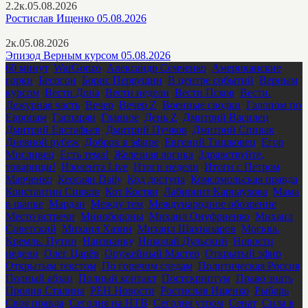
2.2к.
05.08.2026
Ростислав Ищенко 05.08.2026
2к.
05.08.2026
Эпизод Верным курсом 05.08.2026
60 минут
,
WarGonzo
,
Александр Семченко
,
Американские
горки
,
Бесогон
,
Борис Первушин
,
В центре событий
,
Верным
курсом
,
Вести Дона
,
Вести недели
,
Вести Псков
,
Вести.
Дежурная часть
,
Вечер
,
Вечер Z
,
Военные сводки
,
Галопом по
Европам
,
Гаспарян
,
Главное
,
День Z
,
Дмитрий Василец
,
Дмитрий Евстафьев
,
Дмитрий Пучков
,
Дмитрий Спивак
,
Дневной рубеж
,
Добров в эфире
,
Евгений Тишковец
,
Егор
Мисливец
,
Есть тема!
,
Железная логика
,
Здравствуйте,
товарищи!
,
Изолента Live
,
Итоги недели
,
Итоги с Петром
Марченко
,
Кеосаян Daily
,
Код доступа
,
Комсомольская правда
,
Константин Сивков
,
Кот Костян
,
Лабиринт Карнаухова
,
Мама
в шапке
,
Мардан
,
Между тем
,
Международное обозрение
,
Место встречи
,
Минобороны
,
Михаил Онуфриенко
,
Михаил
Советский
,
Михаил Хазин
,
Михаил Шахназаров
,
Москва.
Кремль. Путин
,
Наизнанку
,
Николай Дульский
,
Новости
недели
,
Олег Царёв
,
Оружейный Мастер
,
Открытый эфир
,
Открытым текстом
,
По горячим следам
,
Политическая Россия
,
Полный абзац
,
Полный контакт
,
Постскриптум
,
Право знать
,
Пролив Сталина
,
РЕН Новости
,
Ростислав Ищенко
,
Рыбарь
,
Своя правда
,
Сегодня на НТВ
,
Сегодня утром
,
Сенат
,
Сила в