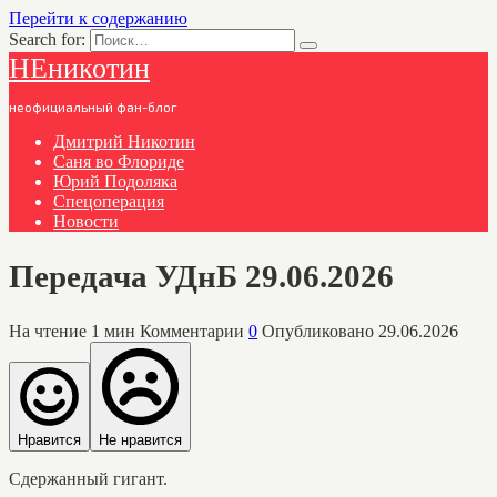
Перейти к содержанию
Search for:
НЕникотин
неофициальный фан-блог
Дмитрий Никотин
Саня во Флориде
Юрий Подоляка
Спецоперация
Новости
Передача УДнБ 29.06.2026
На чтение
1 мин
Комментарии
0
Опубликовано
29.06.2026
Нравится
Не нравится
Сдержанный гигант.