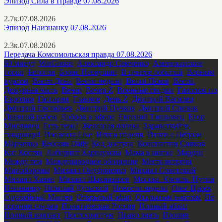
Эпизод Сила в Правде 07.08.2026
2.7к.
07.08.2026
Эпизод Наизнанку 07.08.2026
2.3к.
07.08.2026
Передача Комсомольская правда 07.08.2026
60 минут
,
WarGonzo
,
Александр Семченко
,
Американские
горки
,
Бесогон
,
Борис Первушин
,
В центре событий
,
Верным
курсом
,
Вести Дона
,
Вести недели
,
Вести Псков
,
Вести.
Дежурная часть
,
Вечер
,
Вечер Z
,
Военные сводки
,
Галопом по
Европам
,
Гаспарян
,
Главное
,
День Z
,
Дмитрий Василец
,
Дмитрий Евстафьев
,
Дмитрий Пучков
,
Дмитрий Спивак
,
Дневной рубеж
,
Добров в эфире
,
Евгений Тишковец
,
Егор
Мисливец
,
Есть тема!
,
Железная логика
,
Здравствуйте,
товарищи!
,
Изолента Live
,
Итоги недели
,
Итоги с Петром
Марченко
,
Кеосаян Daily
,
Код доступа
,
Константин Сивков
,
Кот Костян
,
Лабиринт Карнаухова
,
Мама в шапке
,
Мардан
,
Между тем
,
Международное обозрение
,
Место встречи
,
Минобороны
,
Михаил Онуфриенко
,
Михаил Советский
,
Михаил Хазин
,
Михаил Шахназаров
,
Москва. Кремль. Путин
,
Наизнанку
,
Николай Дульский
,
Новости недели
,
Олег Царёв
,
Оружейный Мастер
,
Открытый эфир
,
Открытым текстом
,
По
горячим следам
,
Политическая Россия
,
Полный абзац
,
Полный контакт
,
Постскриптум
,
Право знать
,
Пролив