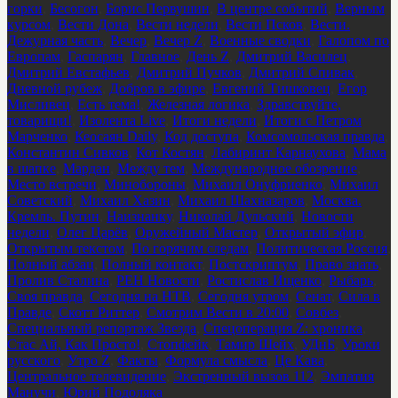
горки
,
Бесогон
,
Борис Первушин
,
В центре событий
,
Верным
курсом
,
Вести Дона
,
Вести недели
,
Вести Псков
,
Вести.
Дежурная часть
,
Вечер
,
Вечер Z
,
Военные сводки
,
Галопом по
Европам
,
Гаспарян
,
Главное
,
День Z
,
Дмитрий Василец
,
Дмитрий Евстафьев
,
Дмитрий Пучков
,
Дмитрий Спивак
,
Дневной рубеж
,
Добров в эфире
,
Евгений Тишковец
,
Егор
Мисливец
,
Есть тема!
,
Железная логика
,
Здравствуйте,
товарищи!
,
Изолента Live
,
Итоги недели
,
Итоги с Петром
Марченко
,
Кеосаян Daily
,
Код доступа
,
Комсомольская правда
,
Константин Сивков
,
Кот Костян
,
Лабиринт Карнаухова
,
Мама
в шапке
,
Мардан
,
Между тем
,
Международное обозрение
,
Место встречи
,
Минобороны
,
Михаил Онуфриенко
,
Михаил
Советский
,
Михаил Хазин
,
Михаил Шахназаров
,
Москва.
Кремль. Путин
,
Наизнанку
,
Николай Дульский
,
Новости
недели
,
Олег Царёв
,
Оружейный Мастер
,
Открытый эфир
,
Открытым текстом
,
По горячим следам
,
Политическая Россия
,
Полный абзац
,
Полный контакт
,
Постскриптум
,
Право знать
,
Пролив Сталина
,
РЕН Новости
,
Ростислав Ищенко
,
Рыбарь
,
Своя правда
,
Сегодня на НТВ
,
Сегодня утром
,
Сенат
,
Сила в
Правде
,
Скотт Риттер
,
Смотрим Вести в 20:00
,
Совбез
,
Специальный репортаж Звезда
,
Спецоперация Z: хроника
,
Стас Ай, Как Просто!
,
Стопфейк
,
Тамир Шейх
,
УДнБ
,
Уроки
русского
,
Утро Z
,
Факты
,
Формула смысла
,
Це Кава
,
Центральное телевидение
,
Экстренный вызов 112
,
Эмпатия
Манучи
,
Юрий Подоляка