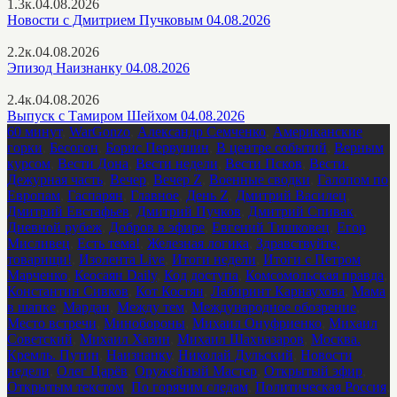
1.3к.
04.08.2026
Новости с Дмитрием Пучковым 04.08.2026
2.2к.
04.08.2026
Эпизод Наизнанку 04.08.2026
2.4к.
04.08.2026
Выпуск с Тамиром Шейхом 04.08.2026
60 минут
,
WarGonzo
,
Александр Семченко
,
Американские
горки
,
Бесогон
,
Борис Первушин
,
В центре событий
,
Верным
курсом
,
Вести Дона
,
Вести недели
,
Вести Псков
,
Вести.
Дежурная часть
,
Вечер
,
Вечер Z
,
Военные сводки
,
Галопом по
Европам
,
Гаспарян
,
Главное
,
День Z
,
Дмитрий Василец
,
Дмитрий Евстафьев
,
Дмитрий Пучков
,
Дмитрий Спивак
,
Дневной рубеж
,
Добров в эфире
,
Евгений Тишковец
,
Егор
Мисливец
,
Есть тема!
,
Железная логика
,
Здравствуйте,
товарищи!
,
Изолента Live
,
Итоги недели
,
Итоги с Петром
Марченко
,
Кеосаян Daily
,
Код доступа
,
Комсомольская правда
,
Константин Сивков
,
Кот Костян
,
Лабиринт Карнаухова
,
Мама
в шапке
,
Мардан
,
Между тем
,
Международное обозрение
,
Место встречи
,
Минобороны
,
Михаил Онуфриенко
,
Михаил
Советский
,
Михаил Хазин
,
Михаил Шахназаров
,
Москва.
Кремль. Путин
,
Наизнанку
,
Николай Дульский
,
Новости
недели
,
Олег Царёв
,
Оружейный Мастер
,
Открытый эфир
,
Открытым текстом
,
По горячим следам
,
Политическая Россия
,