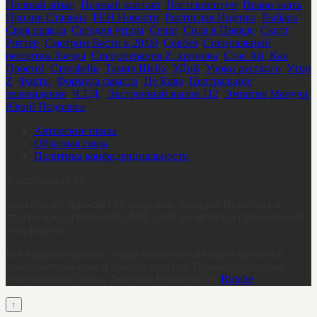
Полный абзац
,
Полный контакт
,
Постскриптум
,
Право знать
,
Пролив Сталина
,
РЕН Новости
,
Ростислав Ищенко
,
Рыбарь
,
Своя правда
,
Сегодня утром
,
Сенат
,
Сила в Правде
,
Скотт
Риттер
,
Смотрим Вести в 20:00
,
Совбез
,
Специальный
репортаж Звезда
,
Спецоперация Z: хроника
,
Стас Ай, Как
Просто!
,
Стопфейк
,
Тамир Шейх
,
УДнБ
,
Уроки русского
,
Утро
Z
,
Факты
,
Формула смысла
,
Це Кава
,
Центральное
телевидение
,
Ч.Т.Д.
,
Экстренный вызов 112
,
Эмпатия Манучи
,
Юрий Подоляка
Авторские права
Обратная связь
Политика конфиденциальности
©
nenikotin.ru 18+
nenikotin.ru - фан-сайт со сводками Дмитрия Никотина и
других представителей СМИ. Сайт не является официальной
платформой.
Все видеоматериалы, представленные на сайте являются
ознакомительными и принадлежат их Правообладателям.
Официальный канал Дмитрия Никотина на
Rutube
.