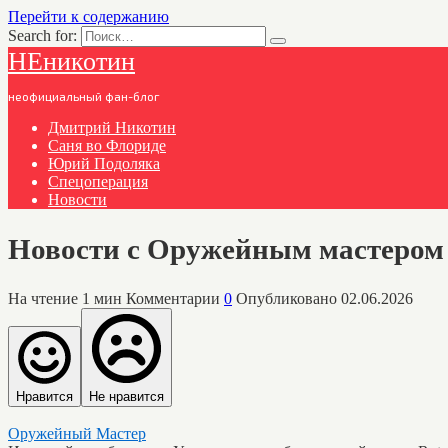
Перейти к содержанию
Search for:
НЕникотин
неофициальный фан-блог
Дмитрий Никотин
Саня во Флориде
Юрий Подоляка
Спецоперация
Новости
Новости с Оружейным мастером 
На чтение
1 мин
Комментарии
0
Опубликовано
02.06.2026
Нравится
Не нравится
Оружейный Мастер