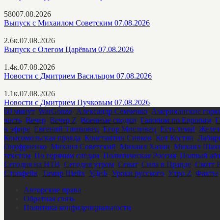
580
07.08.2026
Выпуск с Михаилом Советским 07.08.2026
2.6к.
07.08.2026
Выпуск с Олегом Царёвым 07.08.2026
1.4к.
07.08.2026
Новости с Дмитрием Васильцом 07.08.2026
1.1к.
07.08.2026
Новости с Дмитрием Пучковым 07.08.2026
60 минут
,
WarGonzo
,
Александр Семченко
,
Американские горк
часть
,
Вечер
,
Вечер Z
,
Военные сводки
,
Галопом по Европам
,
Г
в эфире
,
Евгений Тишковец
,
Егор Мисливец
,
Есть тема!
,
Желез
Комсомольская правда
,
Константин Сивков
,
Кот Костян
,
Лабир
Онуфриенко
,
Михаил Советский
,
Михаил Хазин
,
Михаил Шахн
текстом
,
По горячим следам
,
Политическая Россия
,
Полный абз
Сегодня на НТВ
,
Сегодня утром
,
Сенат
,
Сила в Правде
,
Скотт 
Стопфейк
,
Тамир Шейх
,
УДнБ
,
Уроки русского
,
Утро Z
,
Факты
Авторские права
Обратная связь
Политика конфиденциальности