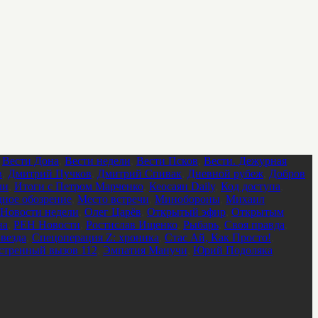
,
Вести Дона
,
Вести недели
,
Вести Псков
,
Вести. Дежурная
в
,
Дмитрий Пучков
,
Дмитрий Спивак
,
Дневной рубеж
,
Добров
ли
,
Итоги с Петром Марченко
,
Кеосаян Daily
,
Код доступа
,
ное обозрение
,
Место встречи
,
Минобороны
,
Михаил
Новости недели
,
Олег Царёв
,
Открытый эфир
,
Открытым
на
,
РЕН Новости
,
Ростислав Ищенко
,
Рыбарь
,
Своя правда
,
везда
,
Спецоперация Z: хроника
,
Стас Ай, Как Просто!
,
стренный вызов 112
,
Эмпатия Манучи
,
Юрий Подоляка