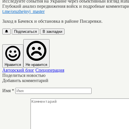
Исследуйте события на Украине через объективный взгляд Ru
Глубокий анализ передвижения войск и подробные комментари
t.me/oruzhejnyj_master
Заход в Бачевск и обстановка в районе Писаревки.
🔔
Подписаться
В закладки
Нравится
Не нравится
Авторский блог
Спецоперация
Поделиться новостью
Добавить комментарий
Имя
*