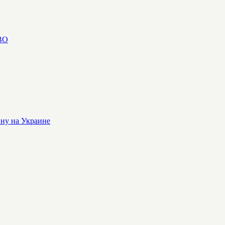
СВО
йну на Украине