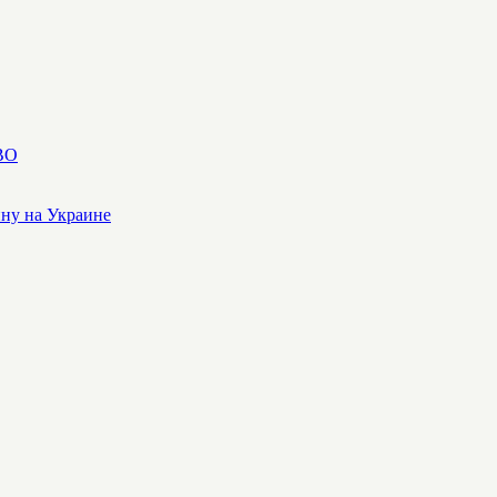
СВО
йну на Украине