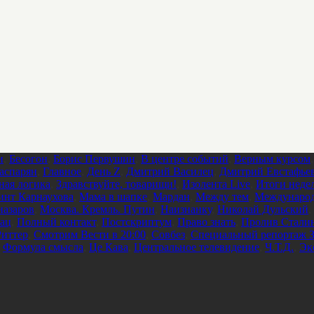
и
,
Бесогон
,
Борис Первушин
,
В центре событий
,
Верным курсом
аспарян
,
Главное
,
День Z
,
Дмитрий Василец
,
Дмитрий Евстафье
ная логика
,
Здравствуйте, товарищи!
,
Изолента Live
,
Итоги неде
инт Карнаухова
,
Мама в шапке
,
Мардан
,
Между тем
,
Международ
азаров
,
Москва. Кремль. Путин
,
Наизнанку
,
Николай Дульский
,
ац
,
Полный контакт
,
Постскриптум
,
Право знать
,
Пролив Стали
Риттер
,
Смотрим Вести в 20:00
,
Совбез
,
Специальный репортаж З
,
Формула смысла
,
Це Кава
,
Центральное телевидение
,
Ч.Т.Д.
,
Эк